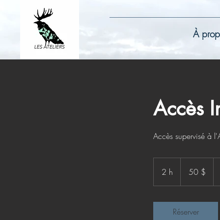
À prop
Accès I
Accès supervisé à l'A
50 dollars
canadiens
2 h
2
50 $
h
Réserver