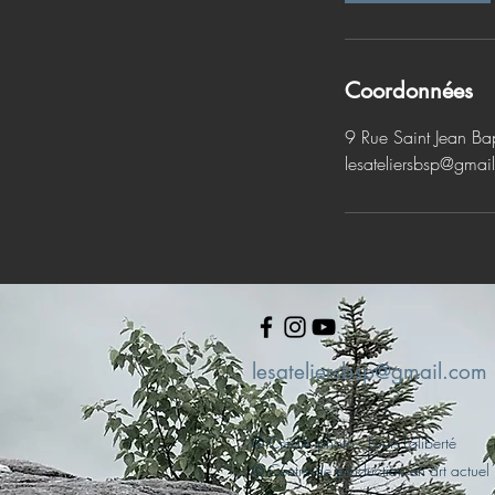
Coordonnées
9 Rue Saint Jean Ba
lesateliersbsp@gmai
lesateliersbsp@gmail.com
© Crédits photo : Louis Laliberté
© Centre de production en art actuel L