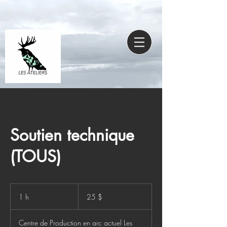
Soutien technique
(TOUS)
25 dollars
canadiens
1 h
1
25 $
Centre de Production en arc actuel Les