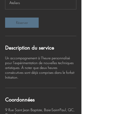
Ateliers
Réserver
Description du service
Un accompagnement à l'heure personnalisé
pour l'expérimentation de nouvelles techniques
artistiques. À noter que deux heures
consécutives sont déjà comprises dans le forfait
Initiation.
Coordonnées
9 Rue Saint Jean Baptiste, Baie-Saint-Paul, QC,